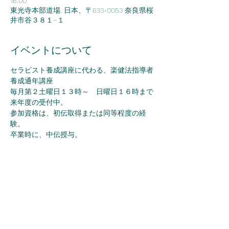
16:00
東光寺本部道場, 日本、〒633-0053 奈良県桜
井市谷３８１−１
イベントについて
セラピスト養成講座に代わる、楽健法指導者
養成通年講座
毎月第２土曜日１３時～　日曜日１６時まで
来年度の受付中。
参加資格は、初伝取得または同等程度の経
験。
卒業時に、中伝授与。
このイベントをシェア