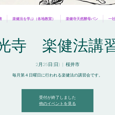
者
楽健法を学ぶ（各地教室）
楽健寺天然酵母パン
一
光寺 楽健法講
2月25日(日)
  |  
桜井市
毎月第４日曜日に行われる楽健法の講習会です。
受付が終了しました
他のイベントを見る