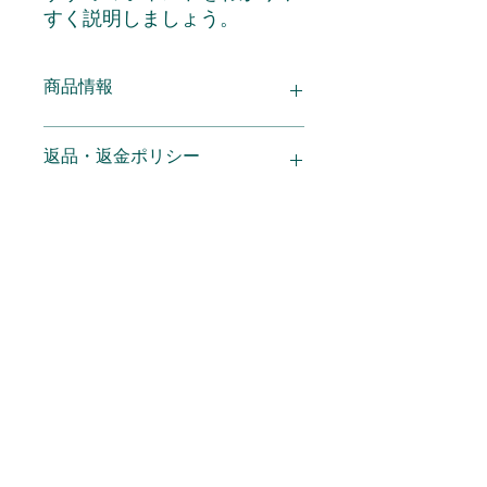
すく説明しましょう。
商品情報
商品の詳細を入力してください。サイ
返品・返金ポリシー
ズ、素材、取扱説明に加え、商品の特
徴やおすすめのポイントなどを説明し
ましょう。
返品・返金ポリシーを入力してくださ
商品の配送について
い。顧客が商品に満足しなかった場合
や、不備があった場合に行う手続きの
手順などを説明しましょう。内容を明
配送地域、料金、所要時間、梱包な
確にすることで顧客からの信頼を獲得
ど、商品の配送に関する情報を入力し
し、安心して商品を購入していただけ
てください。配送情報を明確にするこ
ます。
とで顧客からの信頼を獲得し、安心し
一般社団法人 楽健法
代表 中
て商品を購入していただけます。
野 隆生
住所 ： 奈良県桜井市谷３８１－１
東光寺